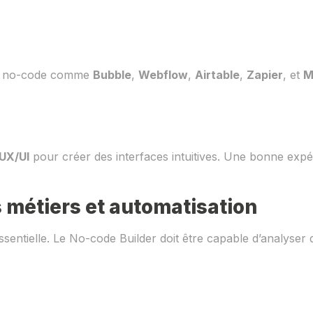
mes no-code comme
Bubble
,
Webflow
,
Airtable
,
Zapier
, et
M
UX/UI
pour créer des interfaces intuitives. Une bonne expéri
métiers et automatisation
tielle. Le No-code Builder doit être capable d’analyser de