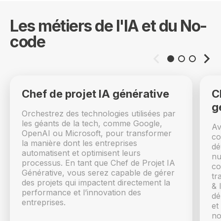
Les métiers de l'IA et du No-
code
Chef de projet IA générative
C
g
Orchestrez des technologies utilisées par
les géants de la tech, comme Google,
Av
OpenAI ou Microsoft, pour transformer
co
la manière dont les entreprises
dé
automatisent et optimisent leurs
nu
processus. En tant que Chef de Projet IA
co
Générative, vous serez capable de gérer
tr
des projets qui impactent directement la
& 
performance et l’innovation des
dé
entreprises.
et
no