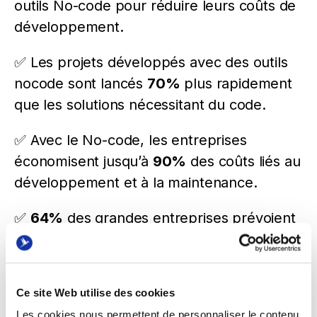
outils No-code pour réduire leurs coûts de
développement.
✅ Les projets développés avec des outils
nocode sont lancés
70%
plus rapidement
que les solutions nécessitant du code.
✅ Avec le No-code, les entreprises
économisent jusqu’à
90%
des coûts liés au
développement et à la maintenance.
✅
64%
des grandes entreprises prévoient
d’adopter des solutions No-code d’ici 2025
pour accélérer leur transformation digitale.
Ce site Web utilise des cookies
✅ Les entreprises utilisant des outils No-
code constatent une réduction de
80%
Les cookies nous permettent de personnaliser le contenu