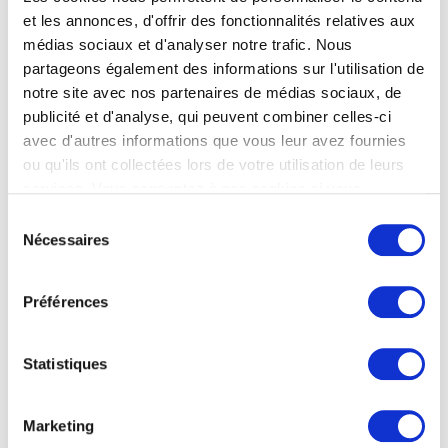
et les annonces, d'offrir des fonctionnalités relatives aux
des erreurs humaines dans la gestion de
médias sociaux et d'analyser notre trafic. Nous
données.
partageons également des informations sur l'utilisation de
notre site avec nos partenaires de médias sociaux, de
8 outils IA & No-code à
publicité et d'analyse, qui peuvent combiner celles-ci
maîtriser
avec d'autres informations que vous leur avez fournies
ou qu'ils ont collectées lors de votre utilisation de leurs
services. Vous consentez à nos cookies si vous
continuez à utiliser notre site Web.
Sélection
Nécessaires
Webflow
du
consentement
Webflow est un outil No-code permettant de créer
des sites web professionnels sans avoir besoin de
Préférences
coder. Il offre une interface visuelle intuitive où les
utilisateurs peuvent concevoir des pages, gérer du
Statistiques
contenu dynamique et optimiser leur SEO. Très prisé
par les designers et les marketeurs, Webflow permet
aussi de générer du code propre, ce qui en fait une
Marketing
solution hybride entre nocode et développement