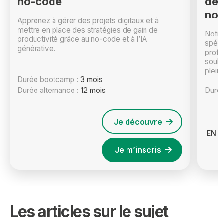
no-code
dé
no
Apprenez à gérer des projets digitaux et à
mettre en place des stratégies de gain de
Not
productivité grâce au no-code et à l’IA
spé
générative.
prof
sou
plei
Durée bootcamp :
3 mois
Durée alternance :
12 mois
Dur
Je découvre
EN
Je m’inscris
Les articles sur le sujet