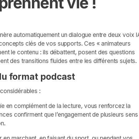
prennent vie !
énère automatiquement un dialogue entre deux voix I
 concepts clés de vos supports. Ces « animateurs
ent le contenu : ils débattent, posent des questions
t des transitions fluides entre les différents sujets.
u format podcast
 considérables :
’ouïe en complément de la lecture, vous renforcez la
nces confirment que l’engagement de plusieurs sens
on.
 en marchant, en faisant du sport, ou pendant vos