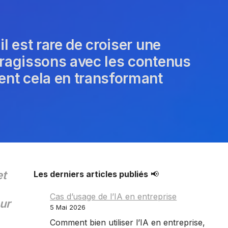
l est rare de croiser une
eragissons avec les contenus
nt cela en transformant
t
Les derniers articles publiés
📢
Cas d’usage de l’IA en entreprise
ur
5 Mai 2026
Comment bien utiliser l’IA en entreprise,