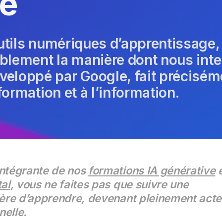
ge
tils numériques d’apprentissage, i
ablement la manière dont nous int
loppé par Google, fait préciséme
formation et à l’information.
intégrante de nos
formations IA générative
e
al
, vous ne faites pas que suivre une
ière d’apprendre, devenant pleinement acte
nelle.