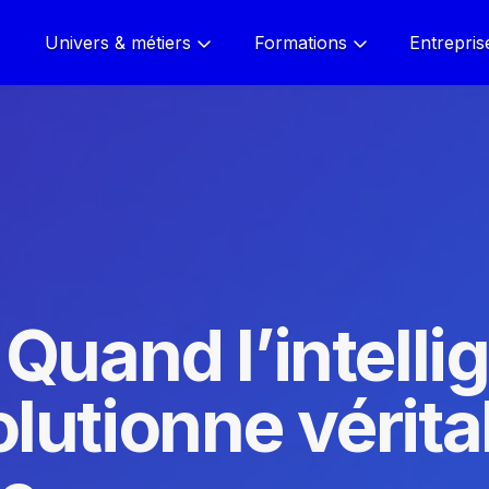
Univers & métiers
Formations
Entrepris
Quand l’intelli
évolutionne véri