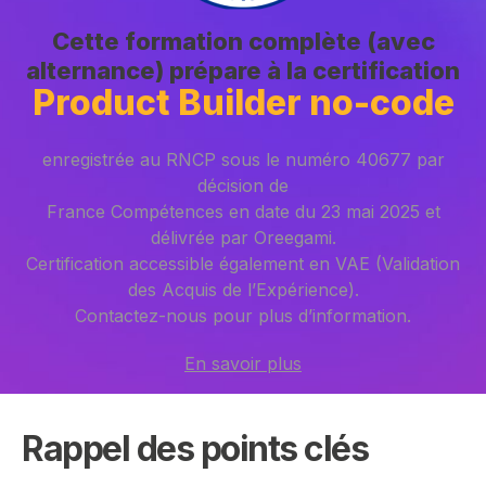
Cette formation complète (avec
alternance) prépare à la certification
Product Builder no-code
enregistrée au RNCP sous le numéro 40677 par
décision de
France Compétences en date du 23 mai 2025 et
délivrée par Oreegami.
Certification accessible également en VAE (Validation
des Acquis de l’Expérience).
Contactez-nous pour plus d’information.
En savoir plus
Rappel des points clés