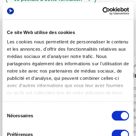
Le contenu de la formation
Ce site Web utilise des cookies
Les cookies nous permettent de personnaliser le contenu
et les annonces, d'offrir des fonctionnalités relatives aux
médias sociaux et d'analyser notre trafic. Nous
partageons également des informations sur l'utilisation de
✅
Définition du besoin
✅
notre site avec nos partenaires de médias sociaux, de
d
publicité et d'analyse, qui peuvent combiner celles-ci
Dès le début, vous serez plongé dans
avec d'autres informations que vous leur avez fournies
l’analyse de contexte et l’identification des
Vo
ou qu'ils ont collectées lors de votre utilisation de leurs
besoins utilisateurs. Ce module vous
co
services. Vous consentez à nos cookies si vous
apprendra à naviguer dans le paysage du
un
continuez à utiliser notre site Web.
marché, à identifier les tendances
Sélection
dé
Nécessaires
actuelles, et à anticiper les évolutions
du
ca
futures, posant ainsi les bases solides de
consentement
co
votre projet fil rouge. Il contient
pr
Préférences