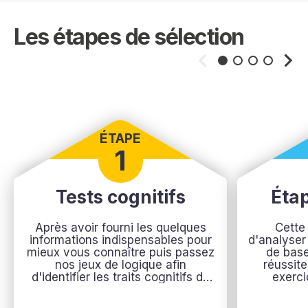
Les étapes de sélection
ÉTAPE
1
Tests cognitifs
Éta
Après avoir fourni les quelques
Cette
informations indispensables pour
d'analyser
mieux vous connaître puis passez
de base
nos jeux de logique afin
réussite
d'identifier les traits cognitifs de
exerci
votre profil.
mathématiq
de raiso