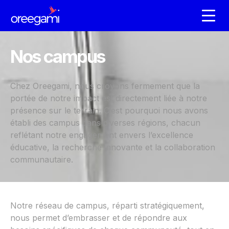
Nos campus
Chez Oreegami, nous croyons fermement que la
portée de notre impact est directement liée à notre
présence sur le terrain. C’est pourquoi nous avons
établi des campus dans diverses régions, chacun
reflétant notre engagement envers l’excellence
éducative, la recherche innovante et la collaboration
communautaire.
Notre réseau de campus, réparti stratégiquement,
nous permet d’embrasser et de répondre aux