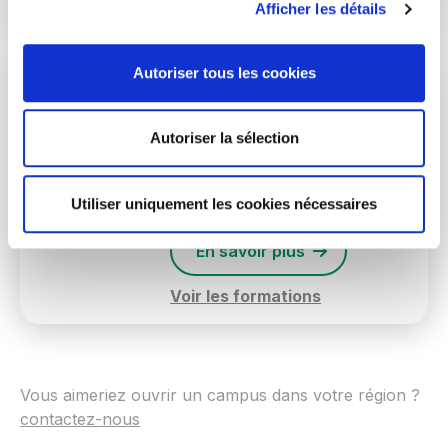
Voir les formations
Afficher les détails
Autoriser tous les cookies
Paris
Situé au coeur du 20eme
arrondissement, près de
Autoriser la sélection
Nation. Notre campus parisien
vous accueille dans 600m2
dédiés à la formation.
Utiliser uniquement les cookies nécessaires
En savoir plus
Voir les formations
Vous aimeriez ouvrir un campus dans votre région ?
contactez-nous