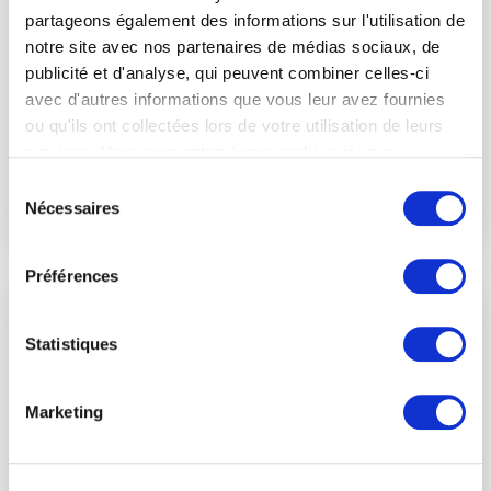
Located in Nouvelle Usine,
partageons également des informations sur l'utilisation de
Floréal, the Oreegami Mauritius
notre site avec nos partenaires de médias sociaux, de
campus is a hub for digital
publicité et d'analyse, qui peuvent combiner celles-ci
transformation and
avec d'autres informations que vous leur avez fournies
professional training.
ou qu'ils ont collectées lors de votre utilisation de leurs
services. Vous consentez à nos cookies si vous
En savoir plus
continuez à utiliser notre site Web.
Sélection
Nécessaires
du
Voir les formations
consentement
Préférences
Montpellier
Nos formations à Montpellier
Statistiques
Marketing
En savoir plus