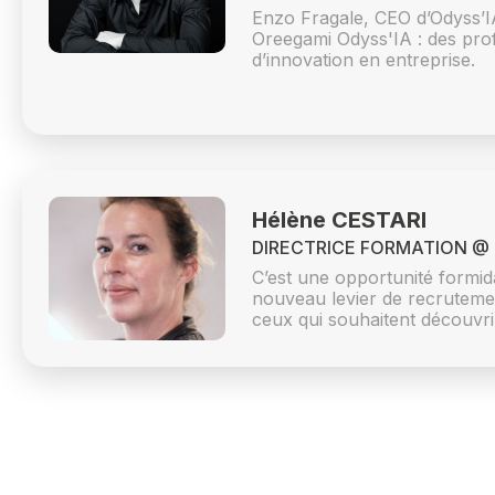
Enzo Fragale, CEO d’Odyss’I
Oreegami Odyss'IA : des pro
d’innovation en entreprise.
Hélène CESTARI
DIRECTRICE FORMATION @ 
C’est une opportunité formid
nouveau levier de recruteme
ceux qui souhaitent découvr