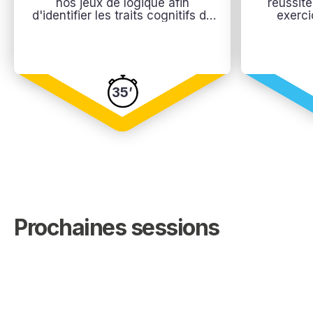
nos jeux de logique afin
réussite
d'identifier les traits cognitifs de
exerci
votre profil.
mathématiq
de raiso
35’
Prochaines sessions