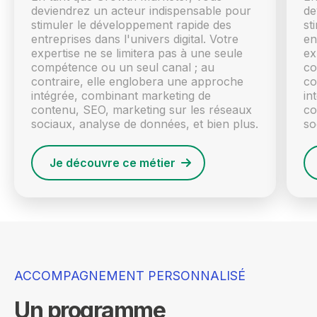
deviendrez un acteur indispensable pour
de
stimuler le développement rapide des
st
entreprises dans l'univers digital. Votre
en
expertise ne se limitera pas à une seule
ex
compétence ou un seul canal ; au
co
contraire, elle englobera une approche
co
intégrée, combinant marketing de
in
contenu, SEO, marketing sur les réseaux
co
sociaux, analyse de données, et bien plus.
so
Je découvre ce métier
ACCOMPAGNEMENT PERSONNALISÉ
Un programme