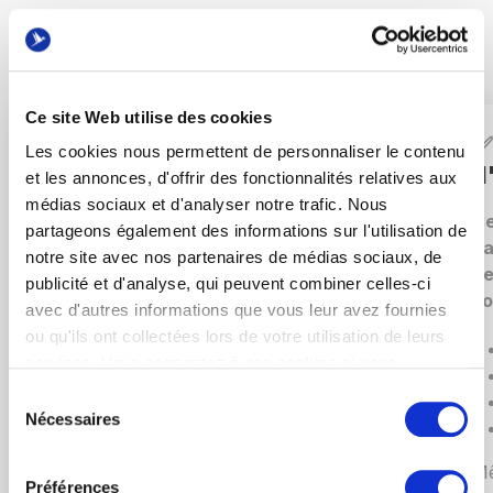
Le contenu de la formation
Ce site Web utilise des cookies
✅
Le Marketing Digital et ses
✅
Les cookies nous permettent de personnaliser le contenu
leviers
d
et les annonces, d'offrir des fonctionnalités relatives aux
médias sociaux et d'analyser notre trafic. Nous
Comprendre les enjeux globaux de
Ce
partageons également des informations sur l'utilisation de
l’approche marketing sur internet :
ba
notre site avec nos partenaires de médias sociaux, de
de
publicité et d'analyse, qui peuvent combiner celles-ci
savoir fixer et comprendre des
so
avec d'autres informations que vous leur avez fournies
objectifs marketing
ou qu'ils ont collectées lors de votre utilisation de leurs
identifier sa cible
services. Vous consentez à nos cookies si vous
utiliser le parcours client
continuez à utiliser notre site Web.
Sélection
aider un prospect à progresser dans
Nécessaires
du
le tunnel de conversion.
consentement
Ce module proposé également un tour
Mê
Préférences