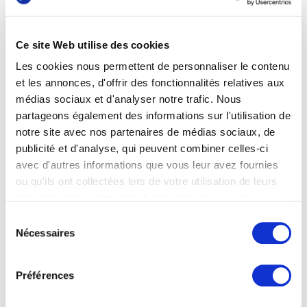
cible, etc. Le SEO est certes indispensable pour
construire une présence durable, mais le SEA
Ce site Web utilise des cookies
permet d’accélérer grandement le processus. Il
Les cookies nous permettent de personnaliser le contenu
ne faut pas voir le SEA comme une dépense,
et les annonces, d'offrir des fonctionnalités relatives aux
mais comme un véritable investissement. Il
médias sociaux et d'analyser notre trafic. Nous
vous permet d’avoir une visibilité rapide, là où
partageons également des informations sur l'utilisation de
le référencement naturel peut prendre plus de
notre site avec nos partenaires de médias sociaux, de
temps à faire effet.
publicité et d'analyse, qui peuvent combiner celles-ci
avec d'autres informations que vous leur avez fournies
les leviers SEO et SEA permettent de couvrir
ou qu'ils ont collectées lors de votre utilisation de leurs
l’intégralité du spectre des recherches et maximiser la
services. Vous consentez à nos cookies si vous
présence digitale de votre entreprise.
continuez à utiliser notre site Web.
Sélection
Nécessaires
du
consentement
Préférences
Quels sont les principaux freins que