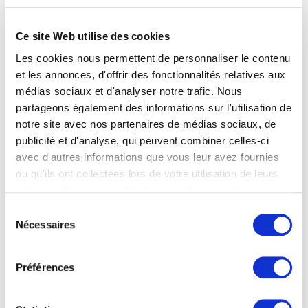
pourquoi nous avons construit notre offre
pour et avec les entreprises.
Ce site Web utilise des cookies
Les cookies nous permettent de personnaliser le contenu
✅
Des candidats sélectionnés
via des
et les annonces, d'offrir des fonctionnalités relatives aux
processus rigoureux de tests cognitifs et de
médias sociaux et d'analyser notre trafic. Nous
mise en situation.
partageons également des informations sur l'utilisation de
notre site avec nos partenaires de médias sociaux, de
✅
Des formations pratiques
pour qu’ils
publicité et d'analyse, qui peuvent combiner celles-ci
démarrent en entreprise avec des premières
avec d'autres informations que vous leur avez fournies
compétences opérationnelles très
ou qu'ils ont collectées lors de votre utilisation de leurs
appréciables.
services. Vous consentez à nos cookies si vous
continuez à utiliser notre site Web.
Sélection
✅
Un rythme d’alternance souple et adapté
Nécessaires
du
à la fois aux besoins des entreprises et aux
consentement
exigences pédagogiques, grâce à l’hybridation
Préférences
e-learning et présentiel.