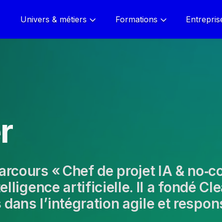
Univers & métiers
Formations
Entrepris
r
cours « Chef de projet IA & no‑c
elligence artificielle. Il a fondé C
ans l’intégration agile et respons