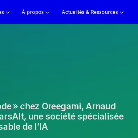
es
À propos
Actualités & Ressources
ode » chez Oreegami, Arnaud
learsAIt, une société spécialisée
able de l’IA