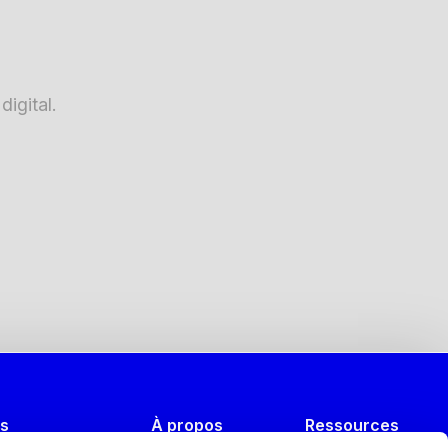
igital.
es
À propos
Ressources