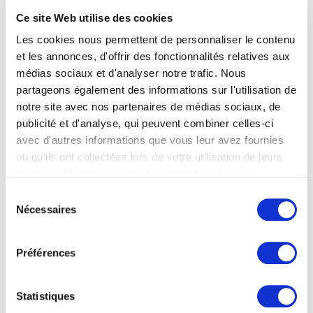
de métier sans repartir de zéro côté finances.
Ce site Web utilise des cookies
Pour monter en compétence sur l’IA générative
Les cookies nous permettent de personnaliser le contenu
et les annonces, d'offrir des fonctionnalités relatives aux
dans votre métier actuel, deux
formations IA
médias sociaux et d'analyser notre trafic. Nous
CPF
sont disponibles, un mois ou trois mois
partageons également des informations sur l'utilisation de
selon le niveau d’autonomie que vous visez.
notre site avec nos partenaires de médias sociaux, de
Ces formations s’adressent aux personnes qui
publicité et d'analyse, qui peuvent combiner celles-ci
veulent rester dans leur fonction tout en
avec d'autres informations que vous leur avez fournies
devenant le profil augmenté que les entreprises
ou qu'ils ont collectées lors de votre utilisation de leurs
services. Vous consentez à nos cookies si vous
commencent à chercher.
continuez à utiliser notre site Web.
Sélection
Dans tous les cas, le premier pas reste le
Nécessaires
du
même. Échanger avec quelqu’un de l’équipe
consentement
pour identifier le dispositif qui correspond à
Préférences
votre situation, parce qu’entre la POEI,
l’alternance, le CPF, le PTP et les autres aides
Statistiques
mobilisables, c’est rarement la formation qui