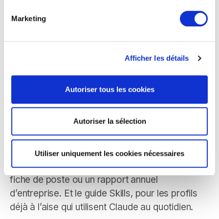
pose problème, c’est le bon montage.
Marketing
Je contacte Oreegami
Les ressources évoquées
Afficher les détails
dans le webinaire
Autoriser tous les cookies
Le guide IA coéquipier, une cinquantaine de
pages pour installer cette logique de dialogue
Autoriser la sélection
avec les grands modèles de langage. Le guide
NotebookLM, pour exploiter l’outil Google le
plus utile et le plus sous-estimé du moment
Utiliser uniquement les cookies nécessaires
quand on cherche à analyser une offre, une
fiche de poste ou un rapport annuel
d’entreprise. Et le guide Skills, pour les profils
déjà à l’aise qui utilisent Claude au quotidien.