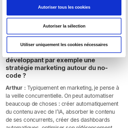
mangé tout le monde. Cette boîte en question,
Autoriser tous les cookies
Ma Nouvelle Assurance, a fait une hyper
croissance en quatre ans, ce qui est énorme !
Autoriser la sélection
Plus largement, quels bénéfices une
Utiliser uniquement les cookies nécessaires
entreprise pourrait-elle tirer en
développant par exemple une
stratégie marketing autour du no-
code ?
Arthur :
Typiquement en marketing, je pense à
la veille concurrentielle. On peut automatiser
beaucoup de choses : créer automatiquement
du contenu avec de l’IA, absorber le contenu
de ses concurrents, créer des dashboards
automatiques, optimiser son référencement