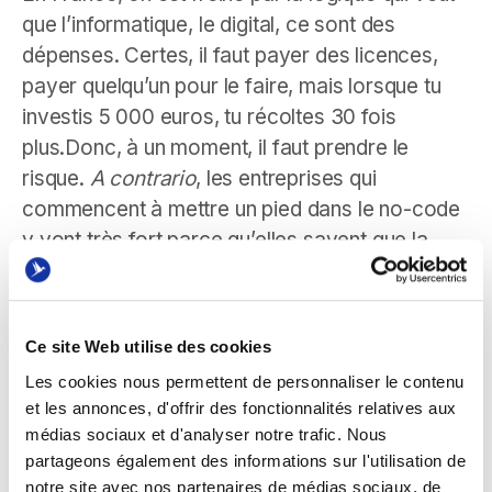
que l’informatique, le digital, ce sont des
dépenses. Certes, il faut payer des licences,
payer quelqu’un pour le faire, mais lorsque tu
investis 5 000 euros, tu récoltes 30 fois
plus.Donc, à un moment, il faut prendre le
risque.
A contrario
, les entreprises qui
commencent à mettre un pied dans le no-code
y vont très fort parce qu’elles savent que la
scalabilité est juste infinie. Ça ne leur coûte
quasiment rien et ça leur fait gagner de l’argent,
donc le ROI est là.
Ce site Web utilise des cookies
Les cookies nous permettent de personnaliser le contenu
et les annonces, d'offrir des fonctionnalités relatives aux
As-tu un exemple d’entreprise qui a su
médias sociaux et d'analyser notre trafic. Nous
tirer parti de no-code ?
partageons également des informations sur l'utilisation de
notre site avec nos partenaires de médias sociaux, de