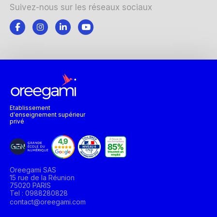
Suivez-nous sur les réseaux sociaux
Etablissement
d'enseignement supérieur
privé
Oreegami SAS
15 rue de la Réunion
75020 PARIS
Tel : 0988280828
contact@oreegami.com