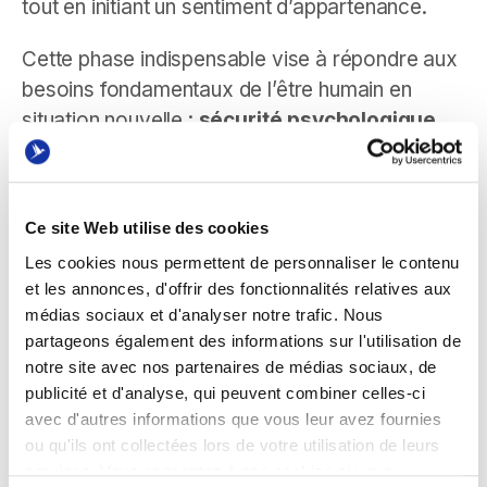
tout en initiant un sentiment d’appartenance.
Cette phase indispensable vise à répondre aux
besoins fondamentaux de l’être humain en
situation nouvelle :
sécurité psychologique,
reconnaissance sociale et réalisation de
soi.
En fournissant à l’alternant les ressources
Ce site Web utilise des cookies
nécessaires et un soutien bienveillant,
Les cookies nous permettent de personnaliser le contenu
l’onboarding agit comme un catalyseur
et les annonces, d'offrir des fonctionnalités relatives aux
d’efficacité opérationnelle. Il réduit l’anxiété liée
médias sociaux et d'analyser notre trafic. Nous
à l’inconnu, favorise la création de liens
partageons également des informations sur l'utilisation de
sociaux essentiels, et stimule la motivation de
notre site avec nos partenaires de médias sociaux, de
l’alternant à contribuer rapidement aux objectifs
publicité et d'analyse, qui peuvent combiner celles-ci
avec d'autres informations que vous leur avez fournies
de l’entreprise.
ou qu'ils ont collectées lors de votre utilisation de leurs
Bref, l’onboarding est bien plus qu’une étape
services. Vous consentez à nos cookies si vous
d’intégration d’un alternant : c’est la pierre