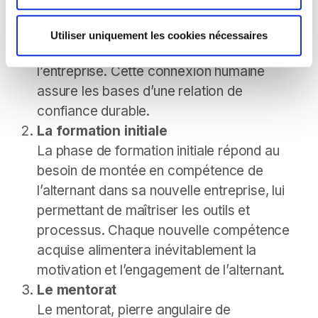
entreprise ! Ce moment d’accueil, qui doit
être soigné, réduit l’anxiété liée à l’inconnu
Utiliser uniquement les cookies nécessaires
et favorise un premier lien fort avec
l’entreprise. Cette connexion humaine
assure les bases d’une relation de
confiance durable.
La formation initiale
La phase de formation initiale répond au
besoin de montée en compétence de
l’alternant dans sa nouvelle entreprise, lui
permettant de maîtriser les outils et
processus. Chaque nouvelle compétence
acquise alimentera inévitablement la
motivation et l’engagement de l’alternant.
Le mentorat
Le mentorat, pierre angulaire de