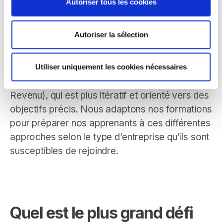
Autoriser tous les cookies
Agences média, on utilise souvent le modèle
classique du tunnel de conversion (branding,
Autoriser la sélection
trafic, acquisition, fidélisation). Les petites
entreprises et les startups, elles, privilégient
souvent le framework AARRR (Acquisition,
Utiliser uniquement les cookies nécessaires
Activation, Rétention, Recommandation,
Revenu), qui est plus itératif et orienté vers des
objectifs précis. Nous adaptons nos formations
pour préparer nos apprenants à ces différentes
approches selon le type d’entreprise qu’ils sont
susceptibles de rejoindre.
Quel est le plus grand défi