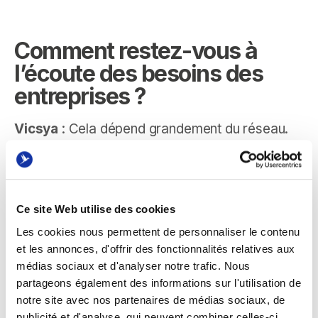
Comment restez-vous à
l’écoute des besoins des
entreprises ?
Vicsya
: Cela dépend grandement du réseau.
Le mien est vaste grâce à mon passé et je me
repose largement sur mes contacts pour
cerner les attentes des boîtes. Les intervenants
qui forment dans nos programmes sont aussi
Ce site Web utilise des cookies
tous issus de la sphère professionnelle et sont
Les cookies nous permettent de personnaliser le contenu
donc aux premières loges… Et ce que je
et les annonces, d'offrir des fonctionnalités relatives aux
médias sociaux et d'analyser notre trafic. Nous
remarque, c’est que les besoins divergent, mais
partageons également des informations sur l'utilisation de
un schéma se dessine clairement. Les grandes
notre site avec nos partenaires de médias sociaux, de
structures ont souvent des besoins en termes
publicité et d'analyse, qui peuvent combiner celles-ci