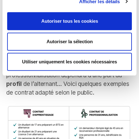
Afficher les détails
Bien que ces deux types de contrat partagent
une même vocation, ils ne s’adressent pas
exactement au même type de public et offrent
Autoriser tous les cookies
des opportunités distinctes.
Autoriser la sélection
Alors, contrat d’apprentissage ou de
professionnalisation ?
Utiliser uniquement les cookies nécessaires
Choisir entre contrat d’apprentissage et de
professionnalisation dépendra d’une part du
profil
de l’alternant… Voici quelques exemples
de contrat adapté selon le public.