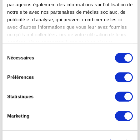
Contribution au dynamisme du
partageons également des informations sur l'utilisation de
notre site avec nos partenaires de médias sociaux, de
marché
publicité et d'analyse, qui peuvent combiner celles-ci
Le contrat de professionnalisation renforce la
avec d'autres informations que vous leur avez fournies
ou qu'ils ont collectées lors de votre utilisation de leurs
compétitivité des entreprises en leur apportant
services. Vous consentez à nos cookies si vous
de nouvelles compétences diversifiées. De
continuez à utiliser notre site Web.
Sélection
plus, il favorise l’adaptabilité des travailleurs
Nécessaires
du
aux rapides mutations technologiques et
consentement
économiques en cours.
Préférences
Statistiques
Quel contrat choisir ?
Marketing
Différences et avantages