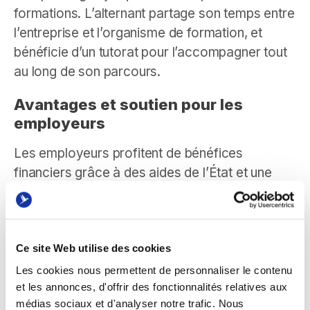
formations. L’alternant partage son temps entre
l’entreprise et l’organisme de formation, et
bénéficie d’un tutorat pour l’accompagner tout
au long de son parcours.
Avantages et soutien pour les
employeurs
Les employeurs profitent de bénéfices
financiers grâce à des aides de l’État et une
diminution des charges sociales lorsqu’ils
embauchent avec ce type de contrat. Cela fait
du contrat de professionnalisation un vecteur
important d’acquisition de talents pour les
Ce site Web utilise des cookies
secteurs nécessitant spécifiquement des
Les cookies nous permettent de personnaliser le contenu
et les annonces, d'offrir des fonctionnalités relatives aux
compétences expertes.
médias sociaux et d'analyser notre trafic. Nous