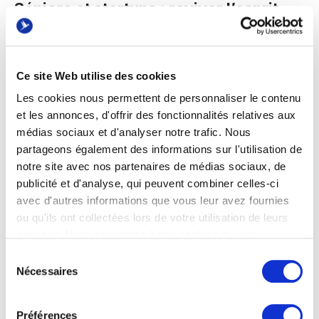
Séniors et startups : raviver l’esprit
d’initiative
Camille De Mazières évoque la nécessité
Ce site Web utilise des cookies
d’adapter les méthodes de travail : «
En termes
d’autonomie et de prise d’initiative, dans leurs
Les cookies nous permettent de personnaliser le contenu
et les annonces, d'offrir des fonctionnalités relatives aux
précédentes expériences, on a tout fait pour
médias sociaux et d'analyser notre trafic. Nous
brimer les profils seniors et leur dire non :
partageons également des informations sur l'utilisation de
‘Vous êtes mignons mais les initiatives, vous
notre site avec nos partenaires de médias sociaux, de
gardez ça pour chez vous !’
» Le défi pour les
publicité et d'analyse, qui peuvent combiner celles-ci
startups est donc de créer un environnement
avec d'autres informations que vous leur avez fournies
qui valorise cette expérience tout en
ou qu'ils ont collectées lors de votre utilisation de leurs
services. Vous consentez à nos cookies si vous
encourageant la prise d’initiative et
continuez à utiliser notre site Web.
l’adaptabilité. «
C’est à nous aussi, les startups,
Sélection
Nécessaires
du
d’aller chercher les seniors et de stimuler les
consentement
co-animations intergénérationnelles de tout
Préférences
type de tranche d’âge
», insiste Camille.