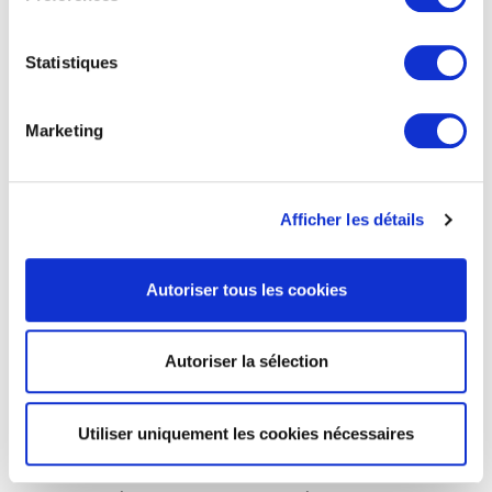
Elle reprend l’exemple d’une récente recrue à
Statistiques
qui elle a conseillé de sortir du cadre : «
Écoute,
je suis venue chercher un expert métier, vas-
Marketing
y, éclate-toi ! Notre univers de startup est fait
pour ça…
» L’enjeu est donc de tirer parti de
leur expertise pour défricher de nouveaux
Afficher les détails
terrains, tout en s’assurant qu’ils puissent suivre
le rythme intense et les multiples cycles de vie
Autoriser tous les cookies
caractéristiques des startups.
Autoriser la sélection
Être transparent sur la gestion de
carrière
Utiliser uniquement les cookies nécessaires
L’intégration réussie des seniors dans les