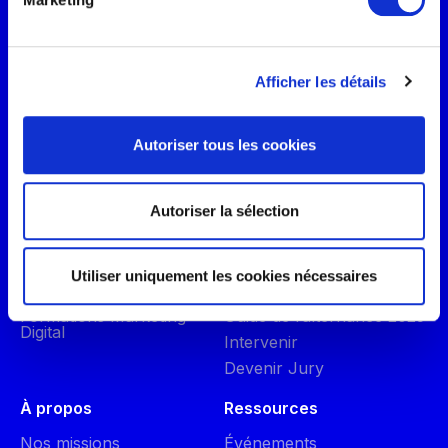
d'enseignement supérieur
privé
Afficher les détails
Oreegami SAS
15 rue de la Réunion
Autoriser tous les cookies
75020 PARIS
Tel : 0988280828
contact@oreegami.com
Autoriser la sélection
Pédagogie
Entreprises
Univers & métiers
Formations B2B
Utiliser uniquement les cookies nécessaires
Formations IA générative
Recruter un alternant
Formations Marketing
Guide de l’alternance 2025
Digital
Intervenir
Devenir Jury
À propos
Ressources
Nos missions
Événements