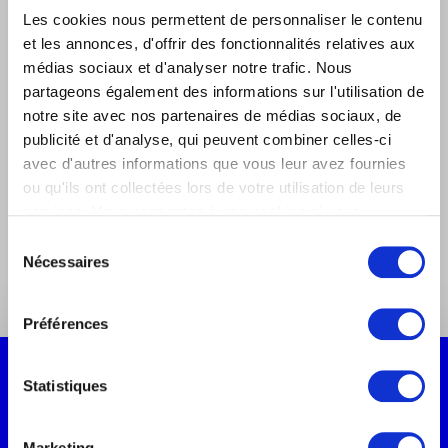
Les cookies nous permettent de personnaliser le contenu
Restons en contact
et les annonces, d'offrir des fonctionnalités relatives aux
médias sociaux et d'analyser notre trafic. Nous
Inscrivez-vous à notre newsletter pour rester
partageons également des informations sur l'utilisation de
informé de l’actualité d’Oreegami et du marché du
notre site avec nos partenaires de médias sociaux, de
marketing digital.
publicité et d'analyse, qui peuvent combiner celles-ci
avec d'autres informations que vous leur avez fournies
ou qu'ils ont collectées lors de votre utilisation de leurs
services. Vous consentez à nos cookies si vous
Suivez-nous sur les réseaux sociaux
continuez à utiliser notre site Web.
Sélection
Nécessaires
du
consentement
Préférences
Statistiques
Etablissement
Marketing