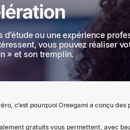
lération
 d’étude ou une expérience profess
ntéressent, vous pouvez réaliser v
n » et son tremplin.
e à zéro, c’est pourquoi Oreegami a conçu de
ment gratuits vous permettent, avec beau