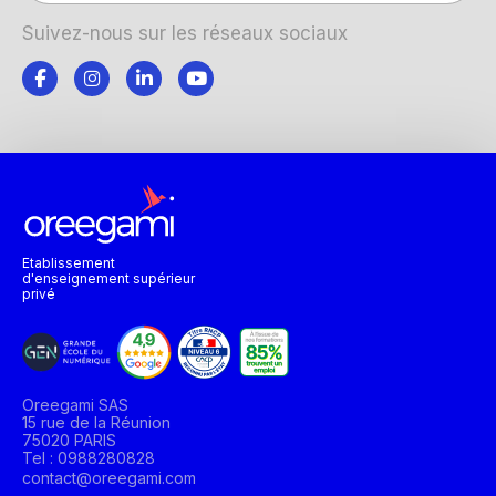
Suivez-nous sur les réseaux sociaux
Etablissement
d'enseignement supérieur
privé
Oreegami SAS
15 rue de la Réunion
75020 PARIS
Tel : 0988280828
contact@oreegami.com