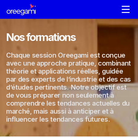
Nos formations
Chaque session Oreegami est conçue
avec une approche pratique, combinant
théorie et applications réelles, guidée
par des experts de l’industrie et des cas
d’études pertinents. Notre objectif est
de vous préparer non seulement à
comprendre les tendances actuelles du
marché, mais aussi à anticiper et à
influencer les tendances futures.