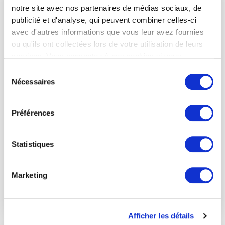
notre site avec nos partenaires de médias sociaux, de
Cette formation vous permet, en 3 mois de
publicité et d'analyse, qui peuvent combiner celles-ci
formation intensive à temps plein, d’acquérir les
avec d'autres informations que vous leur avez fournies
compétences essentielles du marketing digital
ou qu'ils ont collectées lors de votre utilisation de leurs
tout en maîtrisant les usages clés de l’IA
services. Vous consentez à nos cookies si vous
générative.
continuez à utiliser notre site Web.
Sélection
Nécessaires
du
Durée bootcamp :
3 mois
consentement
Durée alternance :
12 mois
Préférences
Je monte en compétence
Statistiques
Je découvre
Marketing
Je m'inscris
Afficher les détails