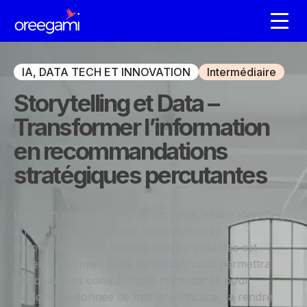
IA, DATA TECH ET INNOVATION
Intermédiaire
Storytelling et Data –
Transformer l’information
en recommandations
stratégiques percutantes
Dans un monde saturé de données, savoir identifier,
analyser et transformer l’information en
recommandations stratégiques percutantes est
devenu essentiel. Cette formation vous permettra
d’acquérir les compétences nécessaires pour
exploiter la donnée de manière efficace, la rendre