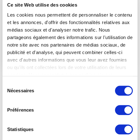
en présentiel dans vos locaux, à distance ou
Ce site Web utilise des cookies
sur nos campus.
Les cookies nous permettent de personnaliser le contenu
et les annonces, d'offrir des fonctionnalités relatives aux
8000€ HT
par groupe (finançable via OPCO)
Participants min :
6
médias sociaux et d'analyser notre trafic. Nous
Participants max :
14
partageons également des informations sur l'utilisation de
notre site avec nos partenaires de médias sociaux, de
publicité et d'analyse, qui peuvent combiner celles-ci
Je prends contact
avec d'autres informations que vous leur avez fournies
ou qu'ils ont collectées lors de votre utilisation de leurs
services. Vous consentez à nos cookies si vous
Sessions sur-mesure
continuez à utiliser notre site Web.
Sélection
Nous réalisons aussi des formations sur-mesure,
Nécessaires
du
adaptées à vos besoins ou à vos expertises métiers.
consentement
N'hésitez pas à prendre rendez vous avec notre
Préférences
équipe commerciale.
Statistiques
Je prends contact