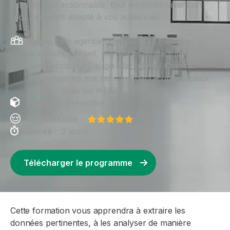
intelligible et actionnable, tout en construisant un
récit captivant adapté à vos audiences.
Public :
En agence : Consultants média et
directeurs conseil, planneurs stratégiques et
commerciaux / Equipe Marketing / Com :
Responsables marketing et data, commerciaux
BtoB en régie ou média
Format :
Présentiel
Satisfaction :
4.7/5
Durée :
2 jours
Télécharger le programme
Cette formation vous apprendra à extraire les
données pertinentes, à les analyser de manière