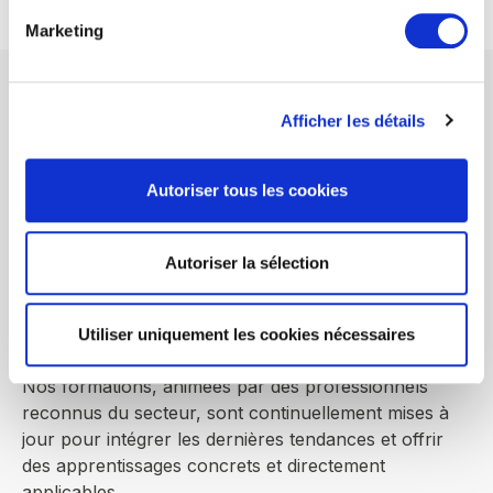
Marketing
L'équipe pédagogique
Afficher les détails
Le formateur :
Yann Gabay,
15 ans d’expérience dans
la publicité en ligne et le marketing digital. Ex-
Autoriser tous les cookies
Directeur de Performics (Publicis) et Netbooster
(Artefact), et formateur.
Autoriser la sélection
Notre équipe pédagogique
est composée de
consultants experts
, alliant une parfaite maîtrise
des métiers du marketing, de la communication et de
Utiliser uniquement les cookies nécessaires
la donnée à un savoir-faire pédagogique éprouvé.
Nos formations, animées par des professionnels
reconnus du secteur, sont continuellement mises à
jour pour intégrer les dernières tendances et offrir
des apprentissages concrets et directement
applicables.