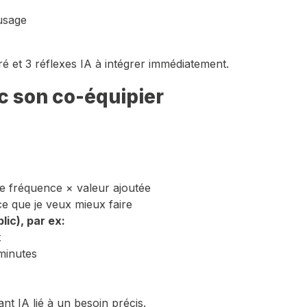
usage
 et 3 réflexes IA à intégrer immédiatement.
ec son co-équipier
ce fréquence × valeur ajoutée
ce que je veux mieux faire
lic), par ex:
x
minutes
nt IA lié à un besoin précis.