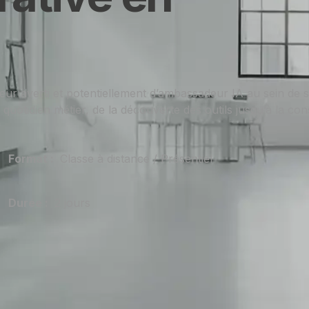
eur averti et potentiellement d’ambassadeur IA au sein de
 quotidien métier, de la découverte des outils jusqu’à la con
Format :
Classe à distance / Présentiel
Durée :
2 jours