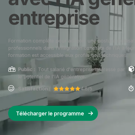
entreprise
Formation complète pour adopter une posture d’utilisat
professionnels dans l’intégration concrète de l’IA à leur
formation est accessible aux profils non techniques.
Public :
Tout salarié d'entreprise intéressé par
le potentiel de l'IA générative.
Satisfaction :
4.8/5
Télécharger le programme