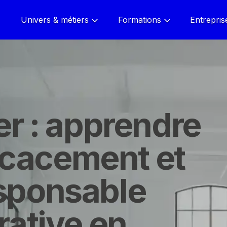
Univers & métiers
Formations
Entrepris
er : apprendre
ficacement et
sponsable
rative en