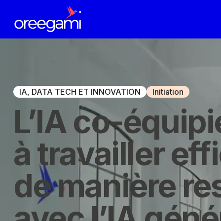
IA, DATA TECH ET INNOVATION
Initiation
L’IA co-équipi
à travailler ef
de manière re
avec l’IA géné