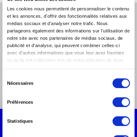
Les cookies nous permettent de personnaliser le contenu
Restons en contact
et les annonces, d'offrir des fonctionnalités relatives aux
médias sociaux et d'analyser notre trafic. Nous
Inscrivez-vous à notre newsletter pour rester
partageons également des informations sur l'utilisation de
informé de l’actualité d’Oreegami et du marché du
notre site avec nos partenaires de médias sociaux, de
marketing digital.
publicité et d'analyse, qui peuvent combiner celles-ci
avec d'autres informations que vous leur avez fournies
ou qu'ils ont collectées lors de votre utilisation de leurs
services. Vous consentez à nos cookies si vous
continuez à utiliser notre site Web.
Suivez-nous sur les réseaux sociaux
Sélection
Nécessaires
du
consentement
Préférences
Statistiques