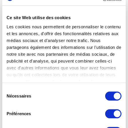
avec une gestion prioritaire des messages
urgents.
Ce site Web utilise des cookies
👉 Astuces pour optimiser et affiner votre
Les cookies nous permettent de personnaliser le contenu
workflow d’automatisation.
et les annonces, d'offrir des fonctionnalités relatives aux
médias sociaux et d'analyser notre trafic. Nous
Pourquoi participer ?
partageons également des informations sur l'utilisation de
notre site avec nos partenaires de médias sociaux, de
Gagnez du temps : Libérez-vous de tâches
publicité et d'analyse, qui peuvent combiner celles-ci
répétitives et fastidieuses.
avec d'autres informations que vous leur avez fournies
ou qu'ils ont collectées lors de votre utilisation de leurs
Découvrez des outils no-code : Créez des
services. Vous consentez à nos cookies si vous
automatisations personnalisées sans avoir
continuez à utiliser notre site Web.
Sélection
besoin de compétences techniques avancées.
Nécessaires
du
consentement
Optimisez votre quotidien : Gérez vos emails
Préférences
plus efficacement tout en gardant le contrôle.