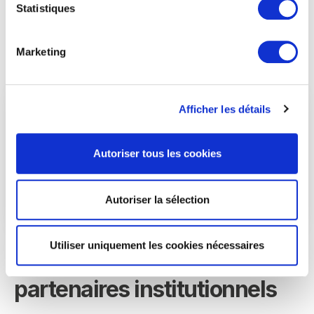
Ne manquez pas cette opportunité de
Statistiques
transformer la gestion de vos emails et
d’augmenter votre productivité !
Marketing
Afficher les détails
Autoriser tous les cookies
Autoriser la sélection
Utiliser uniquement les cookies nécessaires
Nos accréditations et
partenaires institutionnels