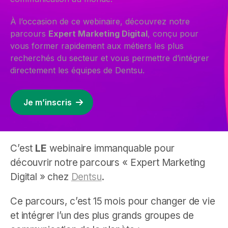
À l’occasion de ce webinaire, découvrez notre
parcours
Expert Marketing Digital
, conçu pour
vous former rapidement aux métiers les plus
recherchés du secteur et vous permettre d’intégrer
directement les équipes de Dentsu.
Je m’inscris
C’est
LE
webinaire immanquable pour
découvrir notre parcours « Expert Marketing
Digital » chez
Dentsu
.
Ce parcours, c’est 15 mois pour changer de vie
et intégrer l’un des plus grands groupes de