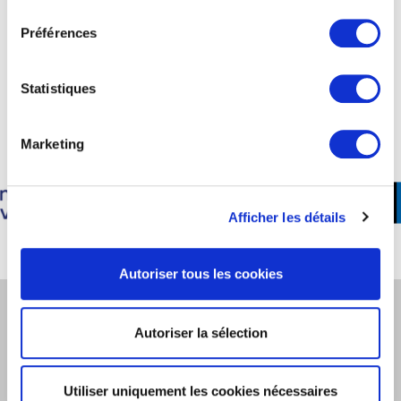
consentement
Je m’inscris
Préférences
Nos accréditations et
Statistiques
partenaires institutionnels
Marketing
Afficher les détails
Autoriser tous les cookies
Restons en contact
Autoriser la sélection
Inscrivez-vous à notre newsletter pour rester
informé de l’actualité d’Oreegami et du marché du
Utiliser uniquement les cookies nécessaires
marketing digital.