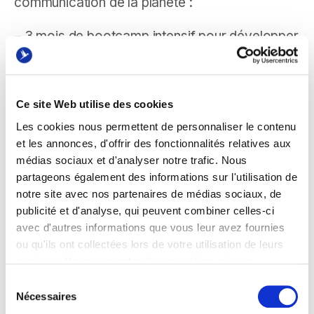
communication de la planète :
– 3 mois de bootcamp intensif pour développer
vos compétences.
– 12 mois pour aiguiser votre expertise en
Ce site Web utilise des cookies
contrat d’alternance chez Dentsu.
Les cookies nous permettent de personnaliser le contenu
Les mots de Christain Coquart, responsable
et les annonces, d'offrir des fonctionnalités relatives aux
médias sociaux et d'analyser notre trafic. Nous
RSE chez Dentsu :
partageons également des informations sur l'utilisation de
notre site avec nos partenaires de médias sociaux, de
« Ils nous faut des gens différents pour faire la
publicité et d'analyse, qui peuvent combiner celles-ci
différence. C’est chez Oreegami que l’on va les
avec d'autres informations que vous leur avez fournies
chercher. »
ou qu'ils ont collectées lors de votre utilisation de leurs
Ne manquez pas cette chance unique d’intégrer
services. Vous consentez à nos cookies si vous
continuez à utiliser notre site Web.
ce géant de la communication.
Sélection
Nécessaires
du