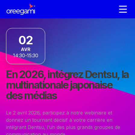
02
AVR
14:30-15:30
En 2026, intégrez Dentsu, la
multinationale japonaise
des médias
Le 2 avril 2026, participez à notre webinaire et
donnez un tournant décisif à votre carrière en
intégrant
Dentsu
, l’un des plus grands groupes de
communication au monde.