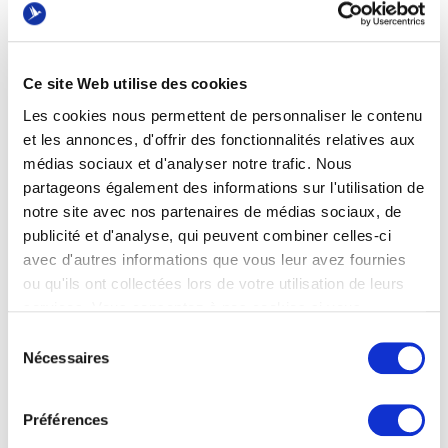
Media Manager, Content Manager ou Expert·e
SEO.
Ce site Web utilise des cookies
’ADN d’Oreegami repose sur une approche
Les cookies nous permettent de personnaliser le contenu
et les annonces, d'offrir des fonctionnalités relatives aux
inclusive et exigeante du digital. La sélection se
médias sociaux et d'analyser notre trafic. Nous
fait uniquement sur les
soft skills
, sans CV, et
partageons également des informations sur l'utilisation de
chaque apprenant bénéficie d’un
notre site avec nos partenaires de médias sociaux, de
accompagnement personnalisé
pour évoluer
publicité et d'analyse, qui peuvent combiner celles-ci
aussi bien sur le plan professionnel que
avec d'autres informations que vous leur avez fournies
personnel.
ou qu'ils ont collectées lors de votre utilisation de leurs
services. Vous consentez à nos cookies si vous
continuez à utiliser notre site Web.
Sélection
Nécessaires
du
Participez à notre webinaire pour :
consentement
Préférences
-Découvrir les points forts de nos trois