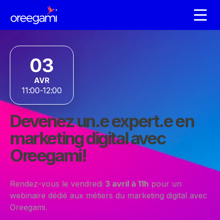
03
AVR
11:00-12:00
Devenez un.e expert.e en
marketing digital avec
Oreegami!
Rendez-vous le vendredi
3 avril à 11h
pour un
webinaire dédié aux métiers du marketing digital avec
Oreegami.