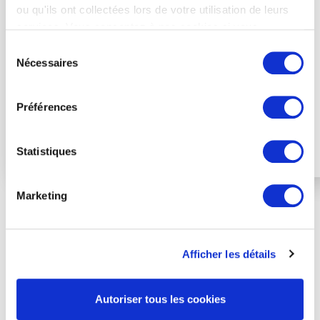
ou qu'ils ont collectées lors de votre utilisation de leurs
services. Vous consentez à nos cookies si vous
continuez à utiliser notre site Web.
Sélection
Nécessaires
du
consentement
Préférences
Statistiques
Marketing
Nos accréditations et
partenaires institutionnels
Afficher les détails
Autoriser tous les cookies