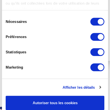
ou qu'ils ont collectées lors de votre utilisation de leurs
services. Vous consentez à nos cookies si vous
continuez à utiliser notre site Web.
Sélection
Nécessaires
du
consentement
Préférences
Statistiques
Marketing
Nos accréditations et
partenaires institutionnels
Afficher les détails
Autoriser tous les cookies