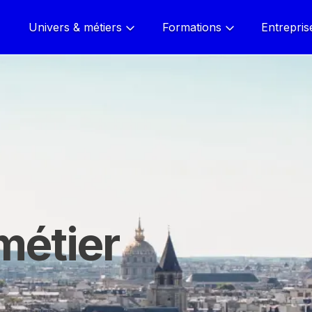
Univers & métiers
Formations
Entrepris
métier