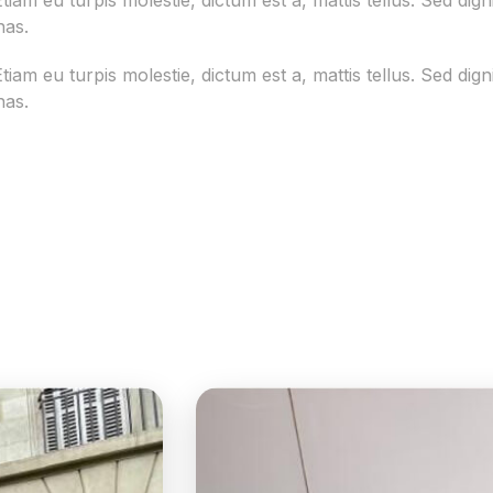
Etiam eu turpis molestie, dictum est a, mattis tellus. Sed di
nas.
Etiam eu turpis molestie, dictum est a, mattis tellus. Sed di
nas.