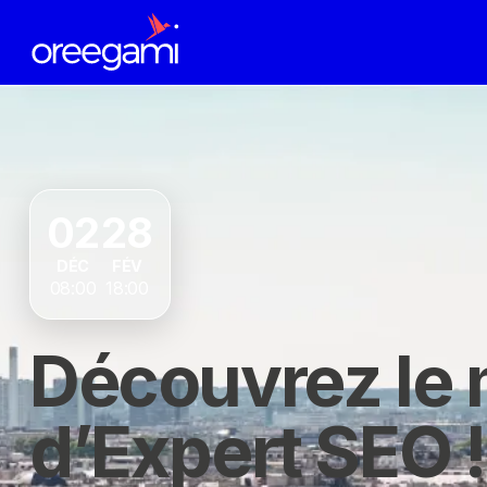
02
28
DÉC
FÉV
08:00
18:00
Découvrez le 
d’Expert SEO !