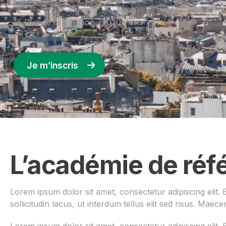
15 Rue de la Réunion 75020 Paris
Je m’inscris
L’académie de réfé
Lorem ipsum dolor sit amet, consectetur adipiscing elit. 
sollicitudin lacus, ut interdum tellus elit sed risus. Maece