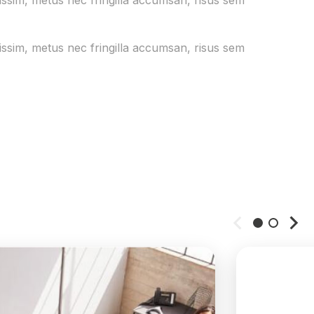
gnissim, metus nec fringilla accumsan, risus sem
gnissim, metus nec fringilla accumsan, risus sem