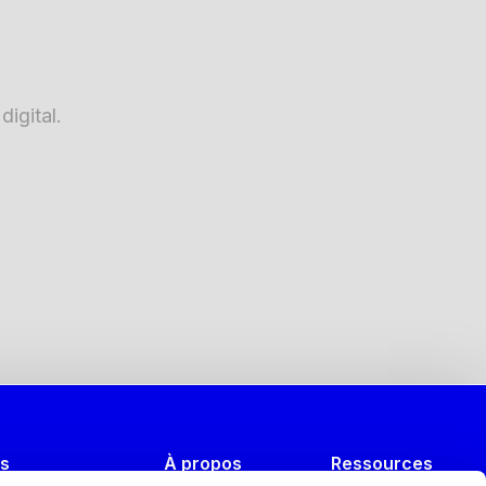
igital.
es
À propos
Ressources