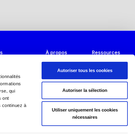
es
À propos
Ressources
s B2B
Nos missions
Événements
Autoriser tous les cookies
n alternant
L’équipe
FAQ
ionnalités
formations
’alternance 2025
Nos partenaires
Témoignages
Autoriser la sélection
yse, qui
s ont
s continuez à
ury
Utiliser uniquement les cookies
nécessaires