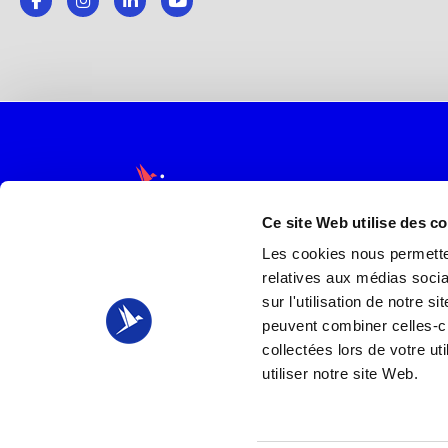
Ce site Web utilise des c
Etablissement d'enseignement
Les cookies nous permetten
supérieur privé
relatives aux médias socia
sur l'utilisation de notre 
peuvent combiner celles-ci
collectées lors de votre u
Oreegami SAS
utiliser notre site Web.
15 rue de la Réunion
75020 PARIS
Tel : 0988280828
contact@oreegami.com