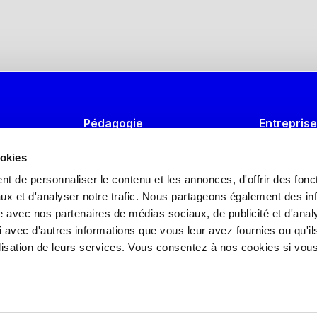
Pédagogie
Entrepris
Univers & métiers
Formation
ookies
Formations IA générative
Recruter u
t de personnaliser le contenu et les annonces, d'offrir des fonct
ux et d'analyser notre trafic. Nous partageons également des in
Formations Marketing Digital
Guide de l
site avec nos partenaires de médias sociaux, de publicité et d'anal
Intervenir
 avec d'autres informations que vous leur avez fournies ou qu'il
tilisation de leurs services. Vous consentez à nos cookies si vou
Devenir J