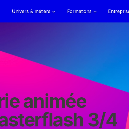
Univers & métiers
Formations
Entrepris
rie animée
Masterflash 3/4