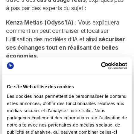
à pas par des experts du sujet :
Kenza Metlas (Odyss’IA) :
Vous expliquera
comment on peut centraliser et localiser
l’utilisation des modèles d’IA et ainsi
sécuriser
ses échanges tout en réalisant de belles
économies
.
Arthur Soustelle (Hubsphère)
vous montrera
comment ils ont mis en place
l’automatisation
de la production et la signature des
Ce site Web utilise des cookies
documents clients
dans une PME (contrats,
Les cookies nous permettent de personnaliser le contenu
certificats…)
et les annonces, d'offrir des fonctionnalités relatives aux
médias sociaux et d'analyser notre trafic. Nous
partageons également des informations sur l'utilisation de
notre site avec nos partenaires de médias sociaux, de
Pourquoi participer
?
publicité et d'analyse, qui peuvent combiner celles-ci