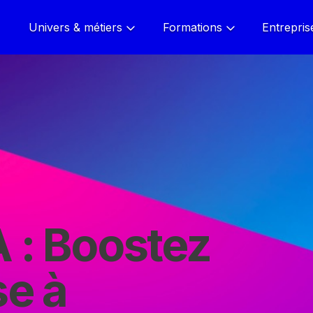
Univers & métiers
Formations
Entrepris
A : Boostez
se à