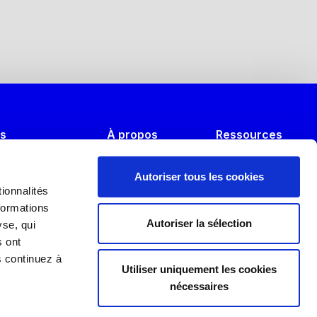
es
À propos
Ressources
s B2B
Nos missions
Événements
Autoriser tous les cookies
n alternant
L’équipe
FAQ
ionnalités
formations
’alternance 2025
Nos partenaires
Témoignages
Autoriser la sélection
yse, qui
s ont
s continuez à
ury
Utiliser uniquement les cookies
nécessaires