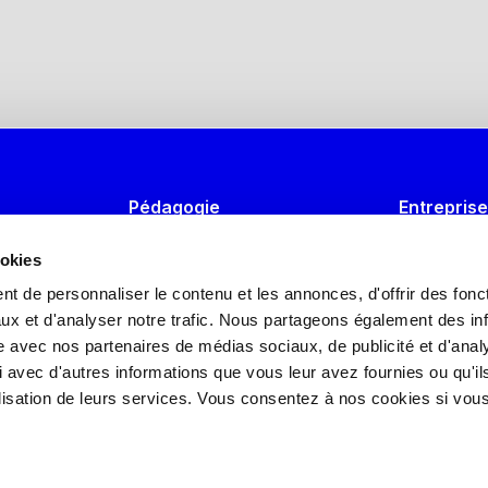
Pédagogie
Entrepris
Univers & métiers
Formation
ookies
Formations IA générative
Recruter u
t de personnaliser le contenu et les annonces, d'offrir des fonct
ux et d'analyser notre trafic. Nous partageons également des in
Formations Marketing Digital
Guide de l
site avec nos partenaires de médias sociaux, de publicité et d'anal
Intervenir
 avec d'autres informations que vous leur avez fournies ou qu'il
tilisation de leurs services. Vous consentez à nos cookies si vou
Devenir J