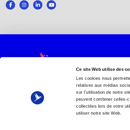
Ce site Web utilise des c
Etablissement d'enseignement
Les cookies nous permetten
supérieur privé
relatives aux médias socia
sur l'utilisation de notre 
peuvent combiner celles-ci
collectées lors de votre u
Oreegami SAS
utiliser notre site Web.
15 rue de la Réunion
75020 PARIS
Tel : 0988280828