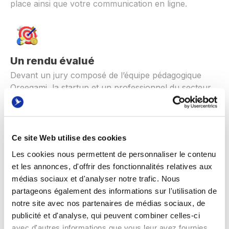
place ainsi que votre communication en ligne.
Un rendu évalué
Devant un jury composé de l’équipe pédagogique
Oreegami, la startup et un professionnel du secteur,
les apprenant.e.s présenteront une stratégie de
growth marketing assortie d’un plan de tracking.
Ce site Web utilise des cookies
Les cookies nous permettent de personnaliser le contenu
et les annonces, d'offrir des fonctionnalités relatives aux
Une immersion totale
médias sociaux et d'analyser notre trafic. Nous
Les participants sont déployés en binôme au sein de
partageons également des informations sur l'utilisation de
la startup. Chaque binôme est encadré et
notre site avec nos partenaires de médias sociaux, de
accompagné par un tuteur expert. Ce tuteur facilite
publicité et d'analyse, qui peuvent combiner celles-ci
l’intégration du binôme dans l’entreprise.
avec d'autres informations que vous leur avez fournies