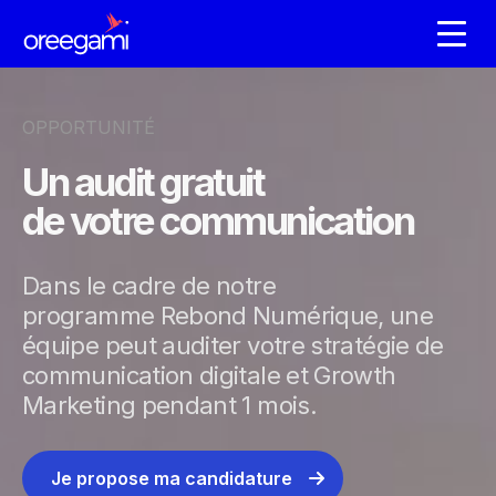
OPPORTUNITÉ
Un audit gratuit
de votre communication
Dans le cadre de notre
programme Rebond Numérique, une
équipe peut auditer votre stratégie de
communication digitale et Growth
Marketing pendant 1 mois.
Je propose ma candidature