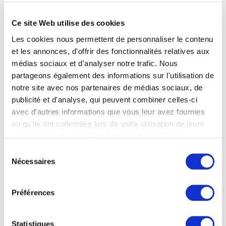
Travailler chez Cryptal, c’est rejoindre une
ambiance startup où l’innovation et l’esprit
Ce site Web utilise des cookies
d’équipe priment. Nos bureaux, situés en plein
Les cookies nous permettent de personnaliser le contenu
cœur de [ville], sont facilement accessibles.
et les annonces, d'offrir des fonctionnalités relatives aux
Nous organisons régulièrement des
médias sociaux et d'analyser notre trafic. Nous
événements, des workshops, et des team-
partageons également des informations sur l'utilisation de
buildings pour renforcer la cohésion de l’équipe.
notre site avec nos partenaires de médias sociaux, de
publicité et d'analyse, qui peuvent combiner celles-ci
Chez nous, il y a aussi d’autres avantages :
avec d'autres informations que vous leur avez fournies
ou qu'ils ont collectées lors de votre utilisation de leurs
→ Mutuelle de qualité
services. Vous consentez à nos cookies si vous
continuez à utiliser notre site Web.
→ Carte ticket restaurant
Sélection
Nécessaires
→ RTT
du
consentement
→ Prime d’intéressement
→ Flexoffice
Préférences
→ Et bien d’autres avantages !
Statistiques