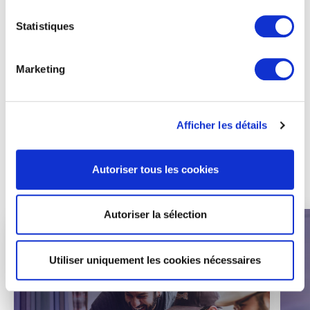
Statistiques
✔️​ Quelle
rémunération espérer
à l’issue de nos
formations.
Marketing
✔️​ Quels sont
les atouts de nos parcours et
pourquoi ils sont plébiscités par les entreprises qui
recrutent des alternants
.
Afficher les détails
Autoriser tous les cookies
Autoriser la sélection
Utiliser uniquement les cookies nécessaires