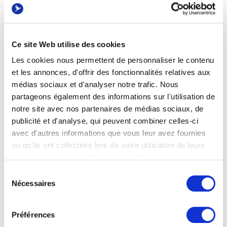
L’évènement est
gratuit
, et ouvert à toutes et
tous.
100 places sont disponibles
Ce site Web utilise des cookies
L’occasion pour vous de découvrir nos différents
Les cookies nous permettent de personnaliser le contenu
parcours certifiants autour du digital, de l’IA et de la
et les annonces, d'offrir des fonctionnalités relatives aux
data.
médias sociaux et d'analyser notre trafic. Nous
Des parcours sur mesure (en 15 mois, 2 ans ou 3
partageons également des informations sur l'utilisation de
ans) adaptés au niveau de chacun et chacune.
notre site avec nos partenaires de médias sociaux, de
publicité et d'analyse, qui peuvent combiner celles-ci
Cette journée portes ouvertes sera l’occasion
avec d'autres informations que vous leur avez fournies
parfaite pour découvrir :
ou qu'ils ont collectées lors de votre utilisation de leurs
services. Vous consentez à nos cookies si vous
✔️​ Nos
formations d’excellences
(marketing digital,
continuez à utiliser notre site Web.
Sélection
chef de projet digital et IA, publicité en ligne, retail
Nécessaires
du
media, business developer, product owner, etc)
consentement
✔️​ Quels sont
les métiers porteurs
et les tendances
Préférences
du marché.