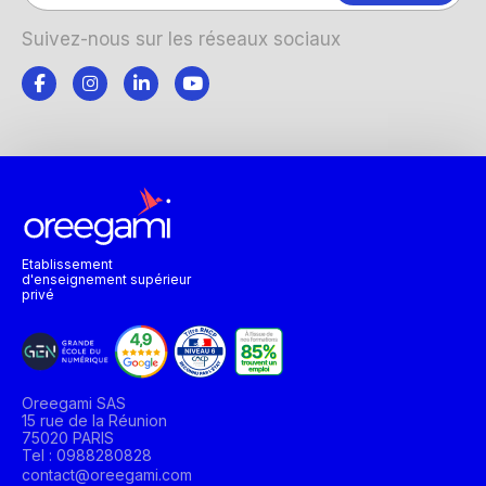
Suivez-nous sur les réseaux sociaux
Etablissement
d'enseignement supérieur
privé
Oreegami SAS
15 rue de la Réunion
75020 PARIS
Tel : 0988280828
contact@oreegami.com